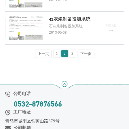
可经预净化处理后与其它工艺
废水一起汇入污水处理厂调节
池。
石灰浆制备投加系统
MORE
石灰浆制备投加系统
2013-05-08
1
2
3
上一页
下一页
公司电话
0532-87876566
工厂地址
青岛市城阳区铁骑山路379号
公司邮箱