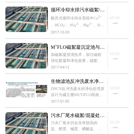
物含量3-5mg/L（地下水1mg/
指标（单位：mg/L，PH）
2-
L）、浊度等（尤其是SO
、C
循环冷却水排污水磁絮/混
4
-
+
l
、Na
等）都远高于地下水，
凝深度净化处理回用系统
2+
敞开式循环冷却水系统中Ca
MORE
采集水样水质数据如下：
-
2-
2+
、HCO
、SO
、Mg
、SiO
3
4
2-
2017-10-20
离子以及悬浮物、生物胶
3
体、有机物、油脂等有害物的
浓度会随着循环水运行蒸发而
+
M
FLO磁絮凝沉淀池与K
不断升高并引发①结垢与沉积
WI高效溶气气浮池深度除
MORE
加磁絮凝澄清技术，加注磁粉
②腐蚀③微生物（细菌、真菌
磷工艺比较
强化絮凝和净化效果，磁絮体
及藻类）滋生繁殖等问题，解
高速沉淀分离
2017-04-12
决途径是降低硬度/降低腐蚀性
离子浓度（如Cl-）/降低有机物
和微生物含量。通常通过排污/
生物滤池反冲洗废水净化
同时补水降低浓度并控制各项
处理
MORE
DNCN反冲洗废水的净化处理原
有害物在规定的允许限值内，
设计为威立雅MUTIFLO高效沉
见附件《工业循环冷却水处理
淀池(规格12* 12m)，但运行效
2017-01-05
设计规范》GB/T50050-2007。
果不佳,沉淀池表面漂浮物较
多，出水伴随有较多的絮状物,
污水厂尾水磁絮/混凝处理
不仅增加了MUTIFLO- -沉池的
回用于工业循环水
MORE
污水厂尾水仍会含有较高的
药剂消耗,其出水悬浮物也严重
盐、硬度、碱度、磷酸盐、悬
超出限值，导致曝气生物滤池