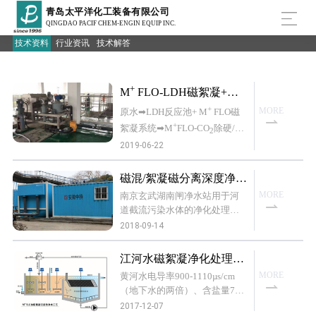
青岛太平洋化工装备有限公司
QINGDAO PACIF CHEM-ENGIN EQUIP INC.
技术资料
行业资讯
技术解答
+
M
FLO-LDH磁絮凝+化
学法除盐_除硬净水系统
+
MORE
原水➡LDH反应池+ M
FLO磁
+
絮凝系统➡M
FLO-CO
除硬/中
2
和磁絮凝系统➡出水处理流程说
2019-06-22
+
明：典型双子池M
FLO磁絮凝
+化学法高效净水系统,系欧洲C
磁混/絮凝磁分离深度净化
P-LDH高效沉淀+化学法除盐/除
处理黑臭水体典型应用案
MORE
南京玄武湖南闸净水站用于河
+
硬净水系统的升级技术，M
FL
例
道截流污染水体的净化处理，
O磁絮凝完美取代高效沉淀C
以保证排入玄武湖水体满足政
2018-09-14
P，显著提高了处理效率。
府限定的指标。净水站设计处
理规模10000吨/天，进水水质
江河水磁絮凝净化处理用
为NH
-N≤20mg/L；TP≤2mg/L
3
于工业用水
MORE
黄河水电导率900-1110µs/cm
；COD
≤100mg/L；SS≤50mg/
cr
（地下水的两倍）、含盐量700
L；PH=6-9 ，要求处理后出水
mg/L（地下水的两倍）、有机
2017-12-07
满足水质指标如下： 主要检测