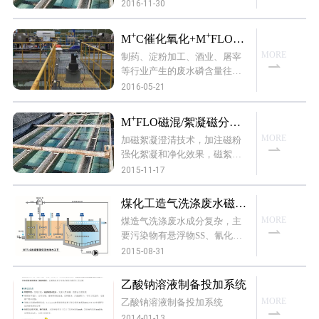
浮物、有机物、细菌和重金属
2016-11-30
频繁反冲洗，严重影响了处理
等有害物，回用于工业如循环
能力和效果,选择磁絮凝沉淀工
水等需再进行深度处理，进一
艺改造原反冲洗废水MUTIFLO
+
+
M
C催化氧化+M
FLO磁
步去除①硬度、碱度、磷酸
沉淀池方案，只需在原沉淀池
絮凝深度去除有机磷及次
MORE
制药、淀粉加工、酒业、屠宰
盐、悬浮物胶体②溶解性有机
底部泥斗回流排泥泵排泥管路
亚磷
等行业产生的废水磷含量往往
物③无机盐④细菌和藻类。最
加装磁泥分离磁粉回收循环系
远高于大多数工业废水，而且
常用的工艺是石灰/纯碱混凝沉
2016-05-21
统即可，
组成复杂，有正磷、次亚磷、
淀净化处理，
偏磷及有机磷等。通常，这类
+
M
FLO磁混/絮凝磁分离
废水的处理主体工艺多为：AA
沉淀池与得利满高密度沉
MORE
加磁絮凝澄清技术，加注磁粉
O生物脱氮除磷→化学除磷/高
淀池工艺比较
强化絮凝和净化效果，磁絮体
密度沉淀池+滤池，含磷废水经
高速沉淀分离
过生化处理后，其中的有机
2015-11-17
磷、偏磷、聚磷酸等大部分可
被微生物吸收并随微生物污泥
煤化工造气洗涤废水磁絮/
而排出，但往往仍会有部分残
混凝沉淀净化处理系统
MORE
煤造气洗涤废水成分复杂，主
余，也有部分被分解转化为正
要污染物有悬浮物SS、氰化
磷小分子。
物、硫化物、氨氮、COD、煤
2015-08-31
焦油、挥发酚等，该废水经净
化冷却处理后可循环回用（当
乙酸钠溶液制备投加系统
溶解性污染物达到某一限值时
MORE
乙酸钠溶液制备投加系统
需排污，同时补充新水），也
2014-01-13